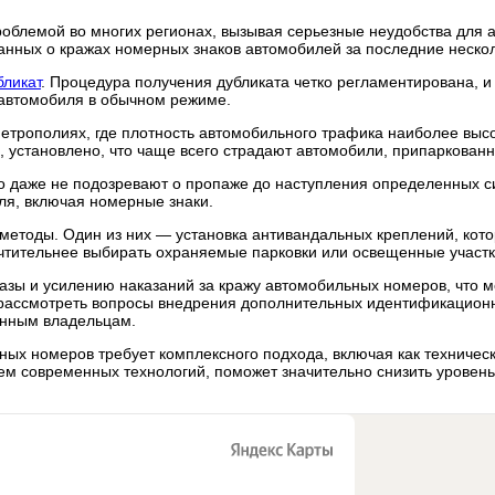
облемой во многих регионах, вызывая серьезные неудобства для 
 данных о кражах номерных знаков автомобилей за последние неск
бликат
. Процедура получения дубликата четко регламентирована,
 автомобиля в обычном режиме.
 метрополиях, где плотность автомобильного трафика наиболее вы
, установлено, что чаще всего страдают автомобили, припаркован
 даже не подозревают о пропаже до наступления определенных сит
ля, включая номерные знаки.
етоды. Один из них — установка антивандальных креплений, кот
чтительнее выбирать охраняемые парковки или освещенные участк
азы и усилению наказаний за кражу автомобильных номеров, что
 рассмотреть вопросы внедрения дополнительных идентификационн
онным владельцам.
ых номеров требует комплексного подхода, включая как техническ
ем современных технологий, поможет значительно снизить уровен