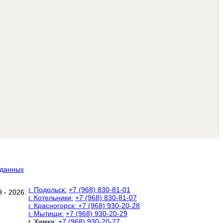
 данных
г. Подольск:
+7 (968) 830-81-01
 - 2026.
г. Котельники:
+7 (968) 830-81-07
г. Красногорск:
+7 (968) 930-20-28
г. Мытищи:
+7 (968) 930-20-29
г. Химки:
+7 (968) 930-20-27