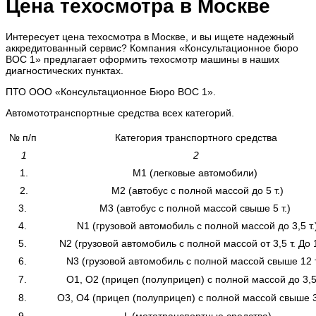
Цена техосмотра в Москве
Интересует цена техосмотра в Москве, и вы ищете надежный
аккредитованный сервис? Компания «Консультационное бюро
ВОС 1» предлагает оформить техосмотр машины в наших
диагностических пунктах.
ПТО ООО «Консультационное Бюро ВОС 1».
Автомототранспортные средства всех категорий.
№ п/п
Категория транспортного средства
1
2
1.
М1 (легковые автомобили)
2.
М2 (автобус с полной массой до 5 т.)
3.
М3 (автобус с полной массой свыше 5 т.)
4.
N1 (грузовой автомобиль с полной массой до 3,5 т.
5.
N2 (грузовой автомобиль с полной массой от 3,5 т. До 1
6.
N3 (грузовой автомобиль с полной массой свыше 12 
7.
О1, О2 (прицеп (полуприцеп) с полной массой до 3,5 
8.
О3, О4 (прицеп (полуприцеп) с полной массой свыше 3,
9.
L (мототранспортные средства)