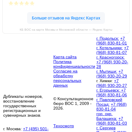
КБ ВОС на карте Москвы и Московской области — Яндекс Карты
г. Подольск:
+7
(968) 830-81-01
г. Котельники:
+7
(968) 830-81-07
Карта сайта
г. Красногорск:
Политика
+7 (968) 930-20-
конфиденциальности
28
Согласие на
г. Мытищи:
+7
обработку
(968) 930-20-29
персональных
г. Химки:
+7
данных
(968) 930-20-27
г. Егорьевск:
+7
(968) 830-81-06
Дубликаты номеров,
© Консультационное
г. Павловский
восстановление
бюро ВОС 1, 2009 -
Посад:
+7 (968)
государственных
2026.
830-81-04
регистрационных и
гор. окр.
сувенирных знаков.
Балашиха:
+7
(968) 830-81-03
Техосмотр
г. Сергиев
г. Москва:
+7 (495) 501-