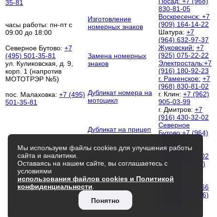
Посад:
+7 (968)
35-81
830-81-05
Воскресенск:
+7
Изготовление
(909) 164-14-22
часы работы: пн-пт с
номерных знаков
Шатура:
+7
09:00 до 18:00
(964) 632-97-37
Жуковский:
+7
Северное Бутово:
+7
(925) 075-22-22
(495) 501-35-81
Замена номерных
Электросталь:
+7
ул. Куликовская, д. 9,
знаков
(916) 180-92-23
корп. 1 (напротив
г. Раменское:
+7
МОТОТРЭР №5)
(968) 830-81-02
Дубликат номера на
г. Клин:
+7 (962)
пос. Малаховка:
+7 (495)
мотоцикл
905-03-99
501-35-81
г. Дмитров:
+7
(916) 430-32-02
Северное
Дубликат на прицеп
Бутово:
+7 (964)
633-00-26
Мы используем файлы cookies для улучшения работы
Люберцы:
+7
сайта и аналитики.
(968) 830-81-02
Дубликат на трактор
Оставаясь на нашем сайте, вы соглашаетесь с
Чехов:
+7 (977)
условиями
252-00-52
использования файлов cookies и Политикой
Королёв:
+7
конфиденциальности
.
(964) 512-00-66
Контакты
Троицк:
+7 (906)
Понятно
033-64-68
Коломна