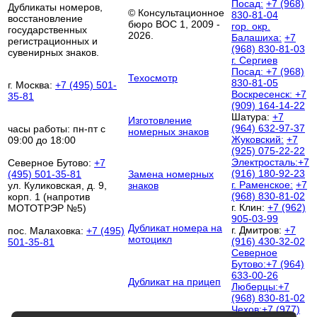
Посад:
+7 (968)
Дубликаты номеров,
© Консультационное
830-81-04
восстановление
бюро ВОС 1, 2009 -
гор. окр.
государственных
2026.
Балашиха:
+7
регистрационных и
(968) 830-81-03
сувенирных знаков.
г. Сергиев
Посад:
+7 (968)
Техосмотр
830-81-05
г. Москва:
+7 (495) 501-
Воскресенск:
+7
35-81
(909) 164-14-22
Шатура:
+7
Изготовление
(964) 632-97-37
часы работы: пн-пт с
номерных знаков
Жуковский:
+7
09:00 до 18:00
(925) 075-22-22
Электросталь:
+7
Северное Бутово:
+7
(916) 180-92-23
(495) 501-35-81
Замена номерных
г. Раменское:
+7
ул. Куликовская, д. 9,
знаков
(968) 830-81-02
корп. 1 (напротив
г. Клин:
+7 (962)
МОТОТРЭР №5)
905-03-99
Дубликат номера на
г. Дмитров:
+7
пос. Малаховка:
+7 (495)
мотоцикл
(916) 430-32-02
501-35-81
Северное
Бутово:
+7 (964)
633-00-26
Дубликат на прицеп
Люберцы:
+7
(968) 830-81-02
Чехов:
+7 (977)