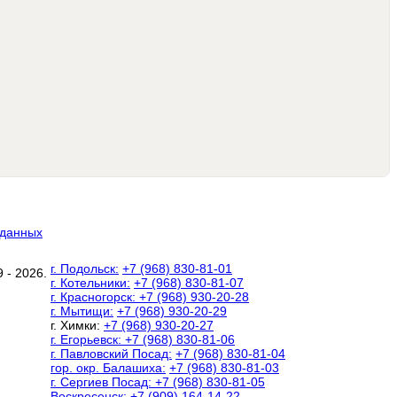
 данных
г. Подольск:
+7 (968) 830-81-01
 - 2026.
г. Котельники:
+7 (968) 830-81-07
г. Красногорск:
+7 (968) 930-20-28
г. Мытищи:
+7 (968) 930-20-29
г. Химки:
+7 (968) 930-20-27
г. Егорьевск:
+7 (968) 830-81-06
г. Павловский Посад:
+7 (968) 830-81-04
гор. окр. Балашиха:
+7 (968) 830-81-03
г. Сергиев Посад:
+7 (968) 830-81-05
Воскресенск:
+7 (909) 164-14-22