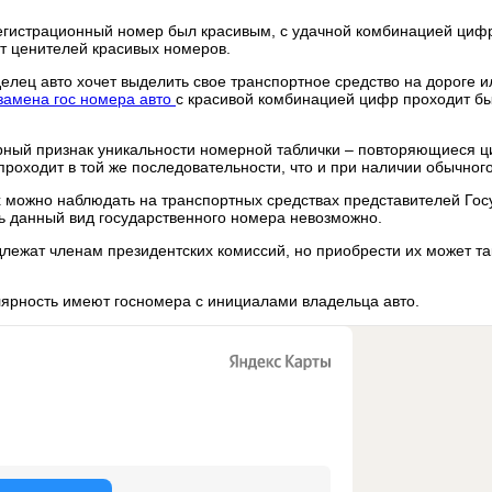
егистрационный номер был красивым, с удачной комбинацией цифр 
ет ценителей красивых номеров.
делец авто хочет выделить свое транспортное средство на дороге
замена гос номера авто
с красивой комбинацией цифр проходит бы
ерный признак уникальности номерной таблички – повторяющиеся ц
проходит в той же последовательности, что и при наличии обычног
х можно наблюдать на транспортных средствах представителей Го
ь данный вид государственного номера невозможно.
ежат членам президентских комиссий, но приобрести их может т
ярность имеют госномера с инициалами владельца авто.