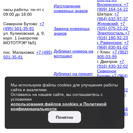
Воскресенск:
+7
Изготовление
(909) 164-14-22
часы работы: пн-пт с
номерных знаков
Шатура:
+7
09:00 до 18:00
(964) 632-97-37
Жуковский:
+7
Северное Бутово:
+7
(925) 075-22-22
(495) 501-35-81
Замена номерных
Электросталь:
+7
ул. Куликовская, д. 9,
знаков
(916) 180-92-23
корп. 1 (напротив
г. Раменское:
+7
МОТОТРЭР №5)
(968) 830-81-02
Дубликат номера на
г. Клин:
+7 (962)
пос. Малаховка:
+7 (495)
мотоцикл
905-03-99
501-35-81
г. Дмитров:
+7
(916) 430-32-02
Северное
Дубликат на прицеп
Бутово:
+7 (964)
633-00-26
Мы используем файлы cookies для улучшения работы
Люберцы:
+7
сайта и аналитики.
(968) 830-81-02
Дубликат на трактор
Оставаясь на нашем сайте, вы соглашаетесь с
Чехов:
+7 (977)
условиями
252-00-52
использования файлов cookies и Политикой
Королёв:
+7
конфиденциальности
.
(964) 512-00-66
Контакты
Троицк:
+7 (906)
Понятно
033-64-68
Коломна