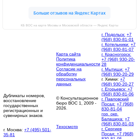
КБ ВОС на карте Москвы и Московской области — Яндекс Карты
г. Подольск:
+7
(968) 830-81-01
г. Котельники:
+7
(968) 830-81-07
Карта сайта
г. Красногорск:
Политика
+7 (968) 930-20-
конфиденциальности
28
Согласие на
г. Мытищи:
+7
обработку
(968) 930-20-29
персональных
г. Химки:
+7
данных
(968) 930-20-27
г. Егорьевск:
+7
(968) 830-81-06
Дубликаты номеров,
© Консультационное
г. Павловский
восстановление
бюро ВОС 1, 2009 -
Посад:
+7 (968)
государственных
2026.
830-81-04
регистрационных и
гор. окр.
сувенирных знаков.
Балашиха:
+7
(968) 830-81-03
Техосмотр
г. Сергиев
г. Москва:
+7 (495) 501-
Посад:
+7 (968)
35-81
830-81-05