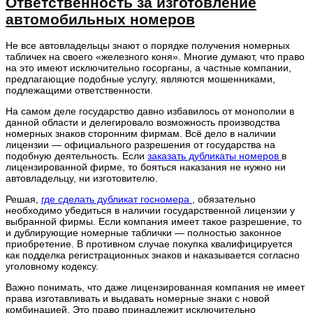
Ответственность за изготовление
автомобильных номеров
Не все автовладельцы знают о порядке получения номерных
табличек на своего «железного коня». Многие думают, что право
на это имеют исключительно госорганы, а частные компании,
предлагающие подобные услугу, являются мошенниками,
подлежащими ответственности.
На самом деле государство давно избавилось от монополии в
данной области и делегировало возможность производства
номерных знаков сторонним фирмам. Всё дело в наличии
лицензии — официального разрешения от государства на
подобную деятельность. Если
заказать дубликаты номеров
в
лицензированной фирме, то бояться наказания не нужно ни
автовладельцу, ни изготовителю.
Решая,
где сделать дубликат госномера
, обязательно
необходимо убедиться в наличии государственной лицензии у
выбранной фирмы. Если компания имеет такое разрешение, то
и дублирующие номерные таблички — полностью законное
приобретение. В противном случае покупка квалифицируется
как подделка регистрационных знаков и наказывается согласно
уголовному кодексу.
Важно понимать, что даже лицензированная компания не имеет
права изготавливать и выдавать номерные знаки с новой
комбинацией. Это право принадлежит исключительно