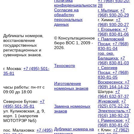
Политика
+7 (968) 930-20-
конфиденциальности
28
Согласие на
г. Мытищи:
+7
обработку
(968) 930-20-29
персональных
г. Химки:
+7
данных
(968) 930-20-27
г. Егорьевск:
+7
(968) 830-81-06
Дубликаты номеров,
© Консультационное
г. Павловский
восстановление
бюро ВОС 1, 2009 -
Посад:
+7 (968)
государственных
2026.
830-81-04
регистрационных и
гор. окр.
сувенирных знаков.
Балашиха:
+7
(968) 830-81-03
Техосмотр
г. Сергиев
г. Москва:
+7 (495) 501-
Посад:
+7 (968)
35-81
830-81-05
Воскресенск:
+7
Изготовление
(909) 164-14-22
часы работы: пн-пт с
номерных знаков
Шатура:
+7
09:00 до 18:00
(964) 632-97-37
Жуковский:
+7
Северное Бутово:
+7
(925) 075-22-22
(495) 501-35-81
Замена номерных
Электросталь:
+7
ул. Куликовская, д. 9,
знаков
(916) 180-92-23
корп. 1 (напротив
г. Раменское:
+7
МОТОТРЭР №5)
(968) 830-81-02
Дубликат номера на
г. Клин:
+7 (962)
пос. Малаховка:
+7 (495)
мотоцикл