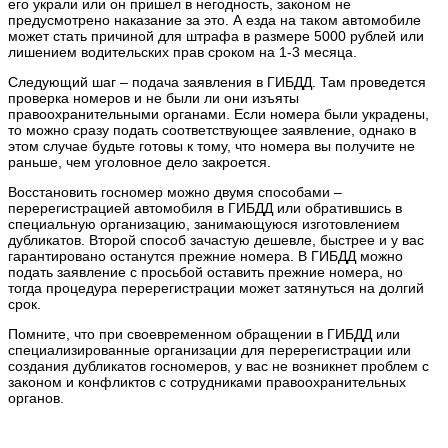
его украли или он пришел в негодность, законом не
предусмотрено наказание за это. А езда на таком автомобиле
может стать причиной для штрафа в размере 5000 рублей или
лишением водительских прав сроком на 1-3 месяца.
Следующий шаг – подача заявления в ГИБДД. Там проведется
проверка номеров и не были ли они изъяты
правоохранительными органами. Если номера были украдены,
то можно сразу подать соответствующее заявление, однако в
этом случае будьте готовы к тому, что номера вы получите не
раньше, чем уголовное дело закроется.
Восстановить госномер можно двумя способами –
перерегистрацией автомобиля в ГИБДД или обратившись в
специальную организацию, занимающуюся изготовлением
дубликатов. Второй способ зачастую дешевле, быстрее и у вас
гарантировано останутся прежние номера. В ГИБДД можно
подать заявление с просьбой оставить прежние номера, но
тогда процедура перерегистрации может затянуться на долгий
срок.
Помните, что при своевременном обращении в ГИБДД или
специализированные организации для перерегистрации или
создания дубликатов госномеров, у вас не возникнет проблем с
законом и конфликтов с сотрудниками правоохранительных
органов.