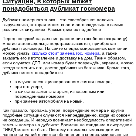
Ситуации, в которых может
понадобиться дубликат госномера
Дубликат номерного знака – это своеобразная палочка-
выручалочка, которая может спасти автовладельца в самых
различных ситуациях. Рассмотрим их подробнее.
Перед поездкой на дальние расстояния (особенно заграницу)
многие автовладельцы подстраховываются, приобретая
дубликат госномера. На сайте специализированных компаний
можно узнать,
сколько стоит замена гос. номера
, а также
заказать его изготовление и доставку на дом. Таким образом,
если случится ДТП, или номер будет повреждён, украден, можно
всегда заменить его, достав дубликат из багажника. Кроме того,
дубликат может понадобиться:
в случае несанкционированного снятия номера;
при его утере;
в качестве замены старым, изношенным или
повреждённым номерам;
при замене автомобиля на новый.
Как правило, пропажа, утеря, повреждение номера и другие
подобные ситуации случаются непредвиденно, когда их совсем
не ожидаешь. И нередко возникает необходимость оперативной
замены номера на дубликат. Времени на ожидание в очередях в
ГИБДД может не быть. Поэтому оптимальным выходом из
данных ситуаций является обращение в специализированные