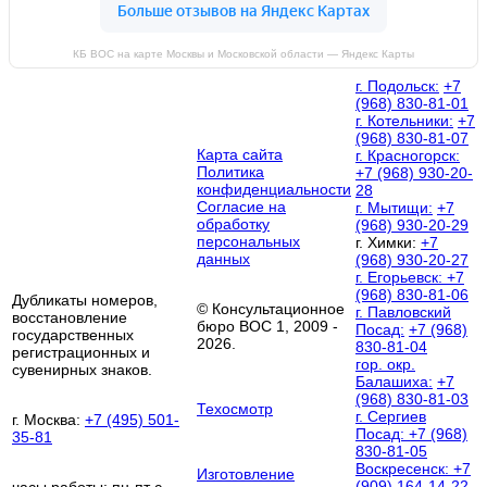
КБ ВОС на карте Москвы и Московской области — Яндекс Карты
г. Подольск:
+7
(968) 830-81-01
г. Котельники:
+7
(968) 830-81-07
Карта сайта
г. Красногорск:
Политика
+7 (968) 930-20-
конфиденциальности
28
Согласие на
г. Мытищи:
+7
обработку
(968) 930-20-29
персональных
г. Химки:
+7
данных
(968) 930-20-27
г. Егорьевск:
+7
(968) 830-81-06
Дубликаты номеров,
© Консультационное
г. Павловский
восстановление
бюро ВОС 1, 2009 -
Посад:
+7 (968)
государственных
2026.
830-81-04
регистрационных и
гор. окр.
сувенирных знаков.
Балашиха:
+7
(968) 830-81-03
Техосмотр
г. Сергиев
г. Москва:
+7 (495) 501-
Посад:
+7 (968)
35-81
830-81-05
Воскресенск:
+7
Изготовление
(909) 164-14-22