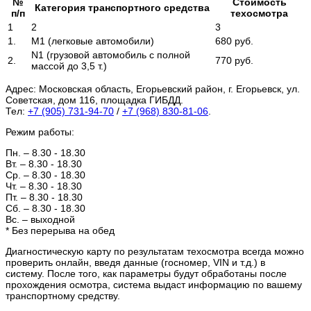
№
Стоимость
Категория транспортного средства
п/п
техосмотра
1
2
3
1.
М1 (легковые автомобили)
680 руб.
N1 (грузовой автомобиль с полной
2.
770 руб.
массой до 3,5 т.)
Адрес:
Московская область, Егорьевский район, г. Егорьевск, ул.
Советская, дом 116, площадка ГИБДД.
Тел:
+7 (905) 731-94-70
/
+7 (968) 830-81-06
.
Режим работы:
Пн. – 8.30 - 18.30
Вт. – 8.30 - 18.30
Ср. – 8.30 - 18.30
Чт. – 8.30 - 18.30
Пт. – 8.30 - 18.30
Сб. – 8.30 - 18.30
Вс. – выходной
* Без перерыва на обед
Диагностическую карту по результатам техосмотра всегда можно
проверить онлайн, введя данные (госномер, VIN и т.д.) в
систему. После того, как параметры будут обработаны после
прохождения осмотра, система выдаст информацию по вашему
транспортному средству.