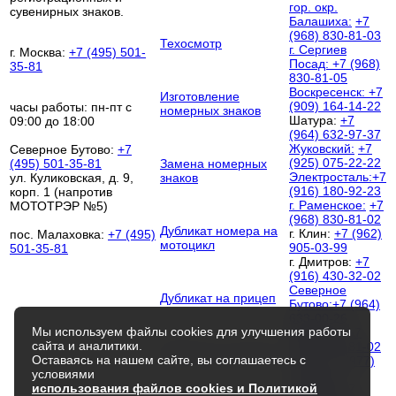
гор. окр.
сувенирных знаков.
Балашиха:
+7
(968) 830-81-03
Техосмотр
г. Сергиев
г. Москва:
+7 (495) 501-
Посад:
+7 (968)
35-81
830-81-05
Воскресенск:
+7
Изготовление
(909) 164-14-22
часы работы: пн-пт с
номерных знаков
Шатура:
+7
09:00 до 18:00
(964) 632-97-37
Жуковский:
+7
Северное Бутово:
+7
(925) 075-22-22
(495) 501-35-81
Замена номерных
Электросталь:
+7
ул. Куликовская, д. 9,
знаков
(916) 180-92-23
корп. 1 (напротив
г. Раменское:
+7
МОТОТРЭР №5)
(968) 830-81-02
Дубликат номера на
г. Клин:
+7 (962)
пос. Малаховка:
+7 (495)
мотоцикл
905-03-99
501-35-81
г. Дмитров:
+7
(916) 430-32-02
Северное
Дубликат на прицеп
Бутово:
+7 (964)
633-00-26
Мы используем файлы cookies для улучшения работы
Люберцы:
+7
сайта и аналитики.
(968) 830-81-02
Дубликат на трактор
Оставаясь на нашем сайте, вы соглашаетесь с
Чехов:
+7 (977)
условиями
252-00-52
использования файлов cookies и Политикой
Королёв:
+7