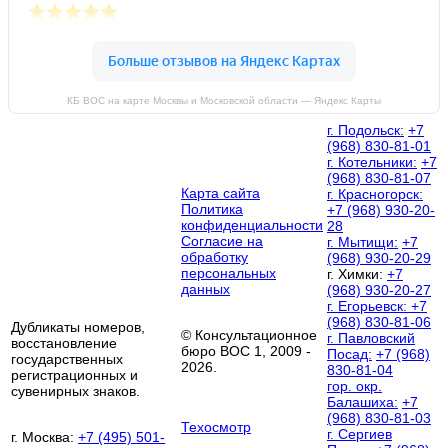
КБ ВОС на карте Москвы и Московской области — Яндекс Карты
г. Подольск:
+7
(968) 830-81-01
г. Котельники:
+7
(968) 830-81-07
Карта сайта
г. Красногорск:
Политика
+7 (968) 930-20-
конфиденциальности
28
Согласие на
г. Мытищи:
+7
обработку
(968) 930-20-29
персональных
г. Химки:
+7
данных
(968) 930-20-27
г. Егорьевск:
+7
(968) 830-81-06
Дубликаты номеров,
© Консультационное
г. Павловский
восстановление
бюро ВОС 1, 2009 -
Посад:
+7 (968)
государственных
2026.
830-81-04
регистрационных и
гор. окр.
сувенирных знаков.
Балашиха:
+7
(968) 830-81-03
Техосмотр
г. Сергиев
г. Москва:
+7 (495) 501-