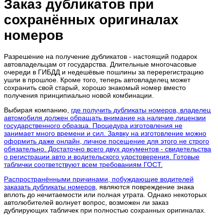
Заказ дубликатов при
сохранённых оригиналах
номеров
Разрешение на получение дубликатов - настоящий подарок
автовладельцам от государства. Длительные многочасовые
очереди в ГИБДД и недешёвые пошлины за перерегистрацию
ушли в прошлое. Кроме того, теперь автовладелец может
сохранить свой старый, хорошо знакомый номер вместо
получения принципиально новой комбинации.
Выбирая компанию,
где получить дубликаты номеров, владелец
автомобиля должен обращать внимание на наличие лицензии
государственного образца. Процедура изготовления не
занимает много времени и сил. Заявку на изготовление можно
оформить даже онлайн, личное посещение для этого не строго
обязательно. Достаточно всего двух документов - свидетельства
о регистрации авто и водительского удостоверения. Готовые
таблички соответствуют всем требованиям ГОСТ.
Распространёнными причинами, побуждающие водителей
заказать дубликаты номеров
, являются повреждение знака
вплоть до нечитаемости или полная утрата. Однако некоторых
автолюбителей волнует вопрос, возможен ли заказ
дублирующих табличек при полностью сохранных оригиналах.