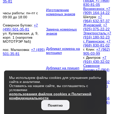
Посад:
+7 (968)
35-81
830-81-05
Воскресенск:
+7
Изготовление
(909) 164-14-22
часы работы: пн-пт с
номерных знаков
Шатура:
+7
09:00 до 18:00
(964) 632-97-37
Жуковский:
+7
Северное Бутово:
+7
(925) 075-22-22
(495) 501-35-81
Замена номерных
Электросталь:
+7
ул. Куликовская, д. 9,
знаков
(916) 180-92-23
корп. 1 (напротив
г. Раменское:
+7
МОТОТРЭР №5)
(968) 830-81-02
Дубликат номера на
г. Клин:
+7 (962)
пос. Малаховка:
+7 (495)
мотоцикл
905-03-99
501-35-81
г. Дмитров:
+7
(916) 430-32-02
Северное
Дубликат на прицеп
Бутово:
+7 (964)
633-00-26
Мы используем файлы cookies для улучшения работы
Люберцы:
+7
сайта и аналитики.
(968) 830-81-02
Дубликат на трактор
Оставаясь на нашем сайте, вы соглашаетесь с
Чехов:
+7 (977)
условиями
252-00-52
использования файлов cookies и Политикой
Королёв:
+7
конфиденциальности
.
(964) 512-00-66
Контакты
Троицк:
+7 (906)
Понятно
033-64-68
Коломна