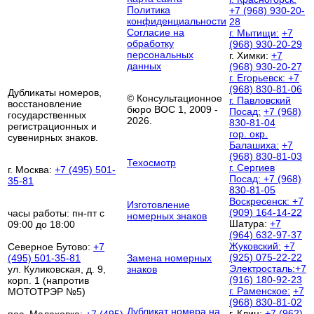
Политика
+7 (968) 930-20-
конфиденциальности
28
Согласие на
г. Мытищи:
+7
обработку
(968) 930-20-29
персональных
г. Химки:
+7
данных
(968) 930-20-27
г. Егорьевск:
+7
(968) 830-81-06
Дубликаты номеров,
© Консультационное
г. Павловский
восстановление
бюро ВОС 1, 2009 -
Посад:
+7 (968)
государственных
2026.
830-81-04
регистрационных и
гор. окр.
сувенирных знаков.
Балашиха:
+7
(968) 830-81-03
Техосмотр
г. Сергиев
г. Москва:
+7 (495) 501-
Посад:
+7 (968)
35-81
830-81-05
Воскресенск:
+7
Изготовление
(909) 164-14-22
часы работы: пн-пт с
номерных знаков
Шатура:
+7
09:00 до 18:00
(964) 632-97-37
Жуковский:
+7
Северное Бутово:
+7
(925) 075-22-22
(495) 501-35-81
Замена номерных
Электросталь:
+7
ул. Куликовская, д. 9,
знаков
(916) 180-92-23
корп. 1 (напротив
г. Раменское:
+7
МОТОТРЭР №5)
(968) 830-81-02
Дубликат номера на
г. Клин:
+7 (962)